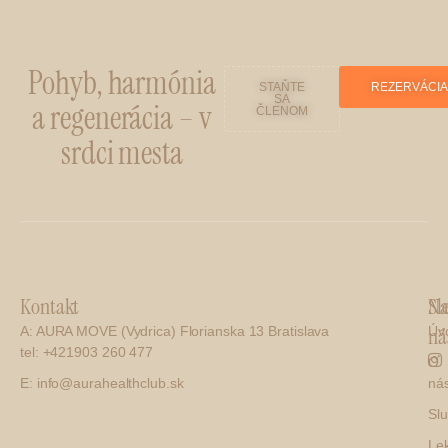
Pohyb, harmónia
STAŇTE
REZERVÁCI
SA
a regenerácia – v
ČLENOM
srdci mesta
Kontakt
Na
Sl
ná
A: AURA MOVE (Vydrica) Florianska 13 Bratislava
Úv
tel: +421903 260 477
O
E: info@aurahealthclub.sk
ná
Sl
Le