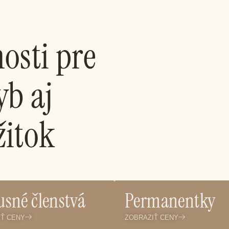
osti pre
yb aj
žitok
sné členstvá
Permanentky
IŤ CENY
ZOBRAZIŤ CENY