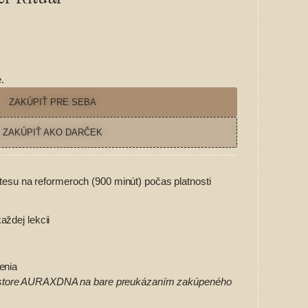
.
ZAKÚPIŤ PRE SEBA
ZAKÚPIŤ AKO DARČEK
atesu na reformeroch (900 minút) počas platnosti
ždej lekcii
enia
riestore AURAXDNA na bare preukázaním zakúpeného