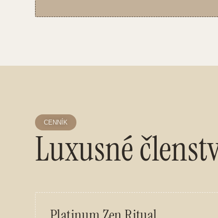
CENNÍK
Luxusné členst
Platinum Zen Ritual