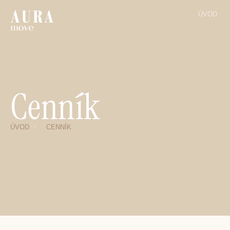
ÚVOD
Cenník
ÚVOD
CENNÍK