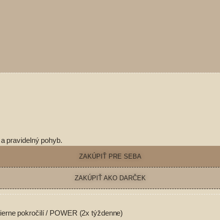
 a pravidelný pohyb.
ZAKÚPIŤ PRE SEBA
ZAKÚPIŤ AKO DARČEK
 mierne pokročilí / POWER (2x týždenne)