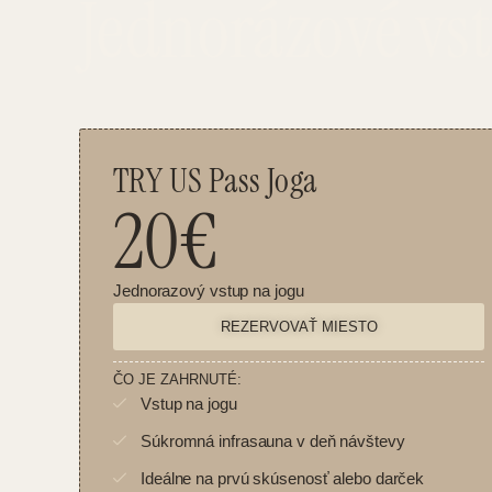
Jednorázové vs
TRY US Pass Joga
20€
Jednorazový vstup na jogu
REZERVOVAŤ MIESTO
ČO JE ZAHRNUTÉ:
Vstup na jogu
Súkromná infrasauna v deň návštevy
Ideálne na prvú skúsenosť alebo darček