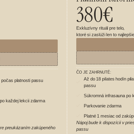
380€
Exkluzívny rituál pre telo,
ktoré si zaslúži len to najlepšie
ČO JE ZAHRNUTÉ:
Až do 18 pilates hodín pil
 počas platnosti passu
passu
Súkromná infrasauna po ka
po každej lekcii zdarma
Parkovanie zdarma
Platné 1 mesiac od zakúp
Nápoj bude k dispozícii v p
bare preukázaním zakúpeného
passu