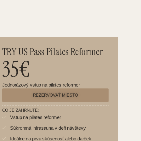
TRY US Pass Pilates Reformer
35€
Jednorázový vstup na pilates reformer
REZERVOVAŤ MIESTO
ČO JE ZAHRNUTÉ:
Vstup na pilates reformer
Súkromná infrasauna v deň návštevy
Ideálne na prvú skúsenosť alebo darček