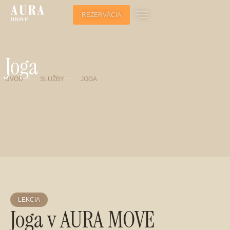
REZERVÁCIA
Joga
ÚVOD
SLUŽBY
JOGA
LEKCIA
Joga v AURA MOVE