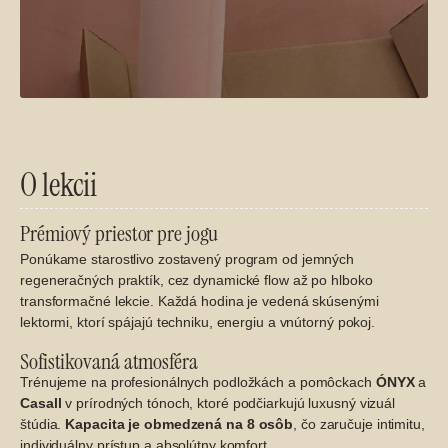
O lekcii
Prémiový priestor pre jogu
Ponúkame starostlivo zostavený program od jemných
regeneračných praktík, cez dynamické flow až po hlboko
transformačné lekcie. Každá hodina je vedená skúsenými
lektormi, ktorí spájajú techniku, energiu a vnútorný pokoj.
Sofistikovaná atmosféra
Trénujeme na profesionálnych podložkách a pomôckach
ÓNYX
a
Casall
v prírodných tónoch, ktoré podčiarkujú luxusný vizuál
štúdia.
Kapacita je obmedzená na 8 osôb
, čo zaručuje intimitu,
individuálny prístup a absolútny komfort.