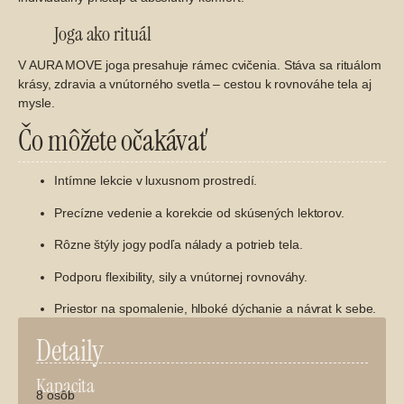
Joga ako rituál
V AURA MOVE joga presahuje rámec cvičenia. Stáva sa rituálom
krásy, zdravia a vnútorného svetla – cestou k rovnováhe tela aj
mysle.
Čo môžete očakávať
Intímne lekcie v luxusnom prostredí.
Precízne vedenie a korekcie od skúsených lektorov.
Rôzne štýly jogy podľa nálady a potrieb tela.
Podporu flexibility, sily a vnútornej rovnováhy.
Priestor na spomalenie, hlboké dýchanie a návrat k sebe.
Detaily
Kapacita
8 osôb