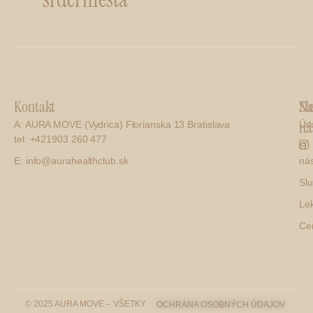
Kontakt
Na
Sl
ná
A: AURA MOVE (Vydrica) Florianska 13 Bratislava
Úv
tel: +421903 260 477
O
E: info@aurahealthclub.sk
ná
Sl
Le
Ce
© 2025 AURA MOVE – VŠETKY
OCHRANA OSOBNÝCH ÚDAJOV