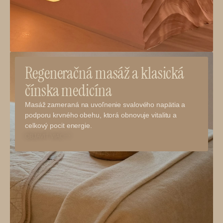
Regeneračná masáž a klasická
čínska medicína
Masáž zameraná na uvoľnenie svalového napätia a
podporu krvného obehu, ktorá obnovuje vitalitu a
celkový pocit energie.
OBJAVIŤ VIAC