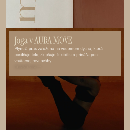
Joga v AURA MOVE
Plynulá prax založená na vedomom dychu, ktorá
posilňuje telo, zlepšuje flexibilitu a prináša pocit
vnútornej rovnováhy.
OBJAVIŤ VIAC