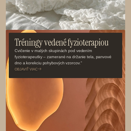
Tréningy vedené fyzioterapiou
Cvičenie v malých skupinách pod vedením
fyzioterapeutky – zamerané na držanie tela, panvové
dno a korekciu pohybových vzorcov.“
OBJAVIŤ VIAC