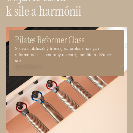
k sile a harmónii
Pilates Reformer Class
Silovo-stabilizačný tréning na profesionálnych
reformeroch – zameraný na core, mobilitu a držanie
tela.
OBJAVIŤ VIAC