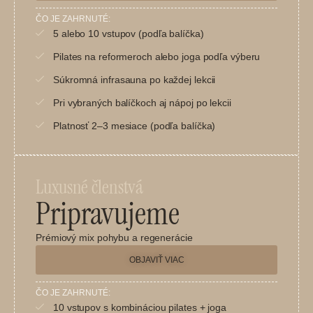
ČO JE ZAHRNUTÉ:
5 alebo 10 vstupov (podľa balíčka)
Pilates na reformeroch alebo joga podľa výberu
Súkromná infrasauna po každej lekcii
Pri vybraných balíčkoch aj nápoj po lekcii
Platnosť 2–3 mesiace (podľa balíčka)
Luxusné členstvá
Pripravujeme
Prémiový mix pohybu a regenerácie
OBJAVIŤ VIAC
ČO JE ZAHRNUTÉ:
10 vstupov s kombináciou pilates + joga