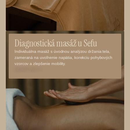
Diagnostická masáž u Sefu
Individuálna masáž s úvodnou analýzou držania tela,
zameraná na uvoľnenie napätia, korekciu pohybových
vzorcov a zlepšenie mobility.
OBJAVIŤ VIAC