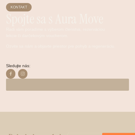
KONTAKT
Spojte sa s Aura Move
Radi vám poradíme s výberom členstva, rezerváciou
lekcie či darčekovým voucherom.
Ozvite sa nám a objavte priestor pre pohyb a regeneráciu.
Sledujte nás: