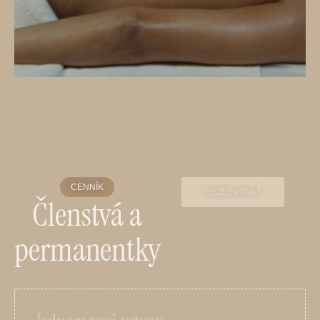
CENNÍK
REZERVOVAŤ
Členstvá a
permanentky