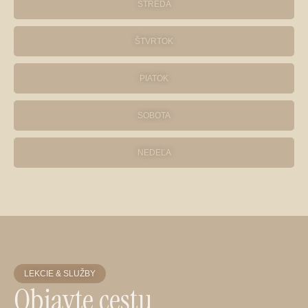
STREDA
ŠTVRTOK
PIATOK
SOBOTA
NEDEĽA
LEKCIE & SLUŽBY
Objavte cestu