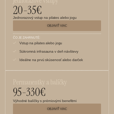
Jednorazové vstupy
20-35€
Jednorazový vstup na pilates alebo jogu
OBJAVIŤ VIAC
ČO JE ZAHRNUTÉ:
Vstup na pilates alebo jogu
Súkromná infrasauna v deň návštevy
Ideálne na prvú skúsenosť alebo darček
Permanentky a balíčky
95-330€
Výhodné balíčky s prémiovými benefitmi
OBJAVIŤ VIAC