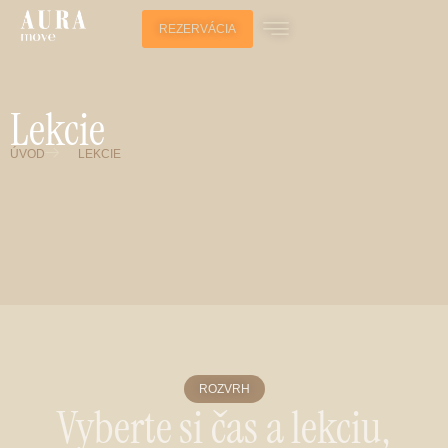
REZERVÁCIA
Lekcie
ÚVOD
LEKCIE
ROZVRH
Vyberte si čas a lekciu,