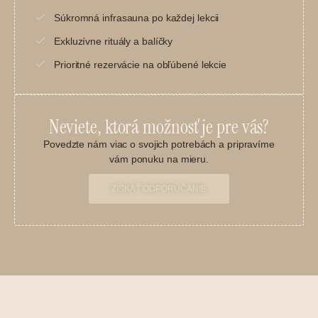
Súkromná infrasauna po každej lekcii
Exkluzívne rituály a balíčky
Prioritné rezervácie na obľúbené lekcie
Neviete, ktorá možnosť je pre vás?
Povedzte nám viac o svojich potrebách a pripravíme
vám ponuku na mieru.
ZÍSKAŤ ODPORÚČANIE