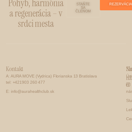
Pohyb, harmónia
STAŇTE
REZERVÁCI
SA
a regenerácia – v
ČLENOM
srdci mesta
Kontakt
Na
Sl
ná
A: AURA MOVE (Vydrica) Florianska 13 Bratislava
Úv
tel: +421903 260 477
O
E: info@aurahealthclub.sk
ná
Sl
Le
Ce